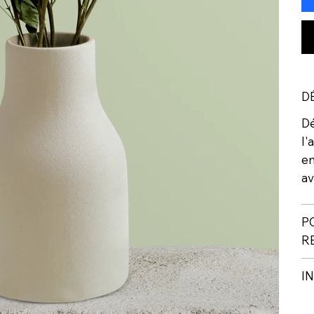
D
Dé
l'
em
av
P
R
I