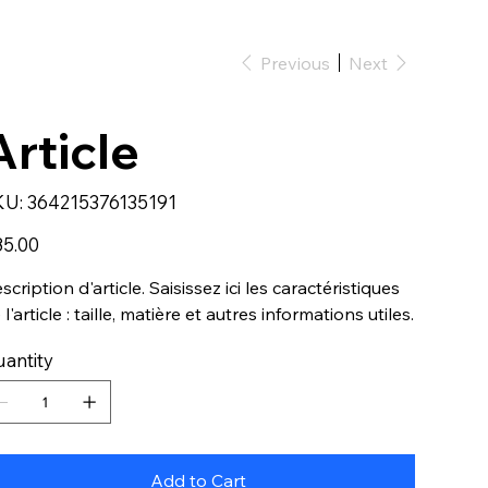
Previous
Next
Article
SKU
KU:
364215376135191
364215376135191
e
5.00
scription d'article. Saisissez ici les caractéristiques
 l'article : taille, matière et autres informations utiles.
antity
Add to Cart