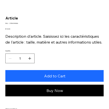
Article
SKU
SKU:
21554345656
21554345656
Price
€120.00
Description d'article. Saisissez ici les caractéristiques
de l'article : taille, matière et autres informations utiles.
Quantity
Add to Cart
Buy Now
DÉTAILS D'ARTICLE