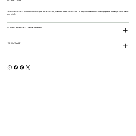
Détails d'article. Saisissez ici les caractéristiques de l'article : taille, matière et autres détails utiles. Cet emplacement est idéal pour expliquer les avantages de cet article
à vos clients.
POLITIQUE D'ÉCHANGE ET DE REMBOURSEMENT
INFO DE LIVRAISON