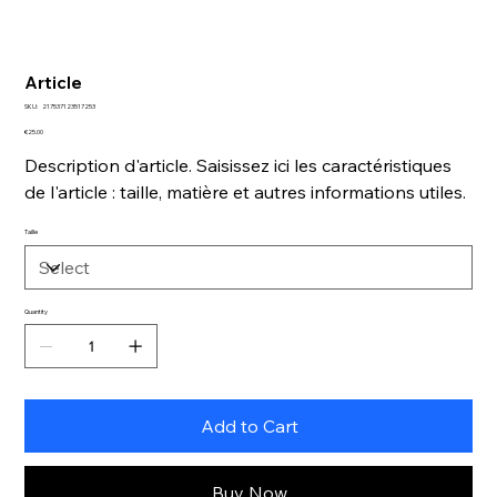
Article
SKU
SKU:
217537123517253
217537123517253
Price
€25.00
Description d'article. Saisissez ici les caractéristiques
de l'article : taille, matière et autres informations utiles.
Taille
Quantity
Add to Cart
Buy Now