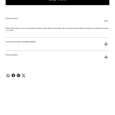
DÉTAILS D'ARTICLE
Détails d'article. Saisissez ici les caractéristiques de l'article : taille, matière et autres détails utiles. Cet emplacement est idéal pour expliquer les avantages de cet article
à vos clients.
POLITIQUE D'ÉCHANGE ET DE REMBOURSEMENT
INFO DE LIVRAISON