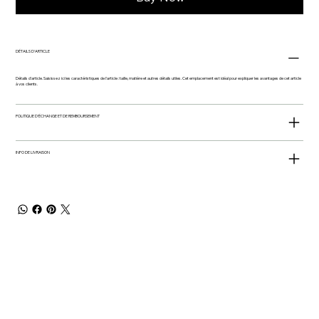
DÉTAILS D'ARTICLE
Détails d'article. Saisissez ici les caractéristiques de l'article : taille, matière et autres détails utiles. Cet emplacement est idéal pour expliquer les avantages de cet article
à vos clients.
POLITIQUE D'ÉCHANGE ET DE REMBOURSEMENT
INFO DE LIVRAISON