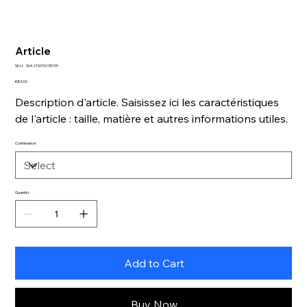
Article
SKU
SKU:
364215376135199
364215376135199
Price
€85.00
Description d'article. Saisissez ici les caractéristiques
de l'article : taille, matière et autres informations utiles.
Contenance
Quantity
Add to Cart
Buy Now