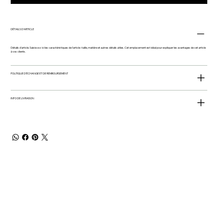
DÉTAILS D'ARTICLE
Détails d'article. Saisissez ici les caractéristiques de l'article : taille, matière et autres détails utiles. Cet emplacement est idéal pour expliquer les avantages de cet article
à vos clients.
POLITIQUE D'ÉCHANGE ET DE REMBOURSEMENT
INFO DE LIVRAISON