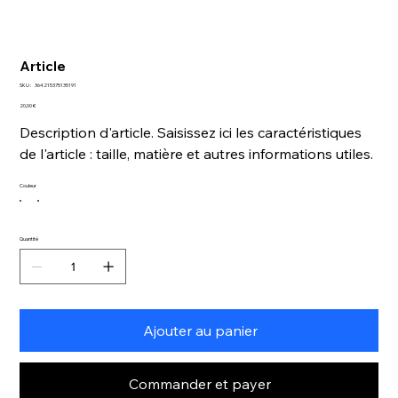
Article
SKU
SKU :
364215375135191
364215375135191
Prix
20,00 €
Description d'article. Saisissez ici les caractéristiques
de l'article : taille, matière et autres informations utiles.
Couleur
Quantité
Ajouter au panier
Commander et payer