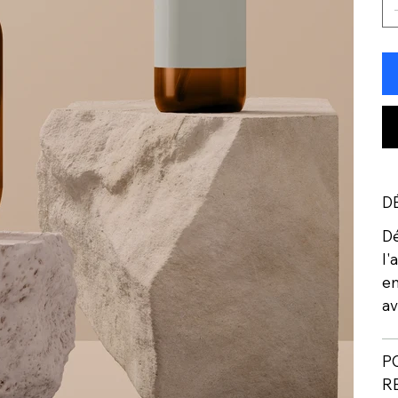
D
Dé
l'
em
av
P
R