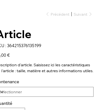
Précédent
Suivant
Article
SKU
U :
364215376135199
364215376135199
,00 €
scription d'article. Saisissez ici les caractéristiques
 l'article : taille, matière et autres informations utiles.
ontenance
antité